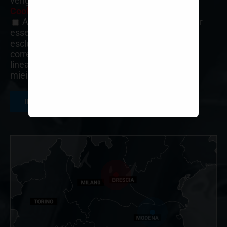
vengano utilizzati in accordo con la
Privacy
e
Cookie Policy
.
Acconsento all'uso dei miei dati personali per
essere aggiornato sui nuovi arrivi, prodotti in
esclusiva, e per le finalità marketing diretto
correlate ai servizi offerti e ricevere proposte in
linea con i miei interessi, attraverso l'analisi dei
miei precedenti acquisti